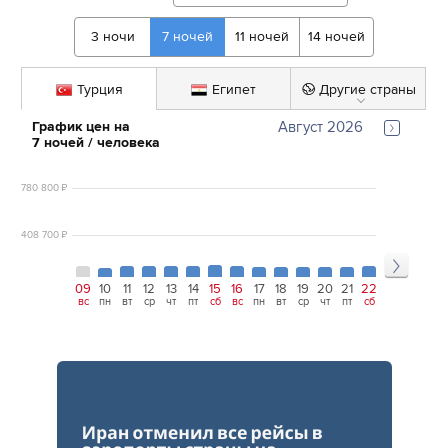
3
ночи
7
ночей
11
ночей
14
ночей
Турция
Египет
Другие страны
График цен на 
Август 2026
7
ночей
 / человека
780 800
₽
408 700
₽
09
10
11
12
13
14
15
16
17
18
19
20
21
22
23
24
25
вс
пн
вт
ср
чт
пт
сб
вс
пн
вт
ср
чт
пт
сб
вс
пн
вт