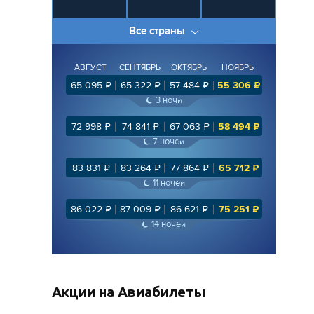
Все страны
АВГУСТ
СЕНТЯБРЬ
ОКТЯБРЬ
НОЯБРЬ
65 095
₽
65 322
₽
57 484
₽
55 306
₽
3
ночи
72 998
₽
74 841
₽
67 063
₽
58 494
₽
7
ночей
83 831
₽
83 264
₽
77 864
₽
65 712
₽
11
ночей
86 022
₽
87 009
₽
86 621
₽
75 251
₽
14
ночей
Акции на Авиабилеты