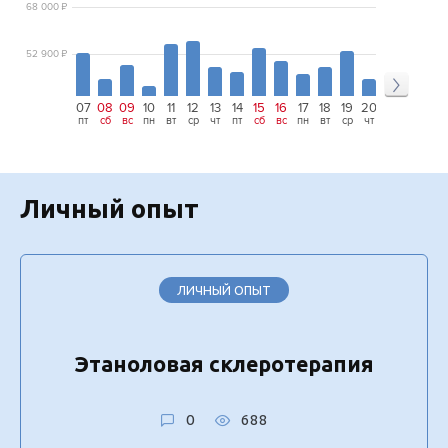
68 000
₽
52 900
₽
07
08
09
10
11
12
13
14
15
16
17
18
19
20
21
22
23
пт
сб
вс
пн
вт
ср
чт
пт
сб
вс
пн
вт
ср
чт
пт
сб
вс
Личный опыт
ЛИЧНЫЙ ОПЫТ
Этаноловая склеротерапия
0
688