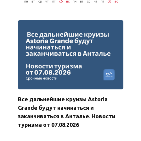
пн
вт
ср
чт
пт
сб
вс
пн
вт
ср
чт
пт
сб
вс
пн
вт
ср
Все дальнейшие круизы Astoria
Grande будут начинаться и
заканчиваться в Анталье. Новости
туризма от 07.08.2026