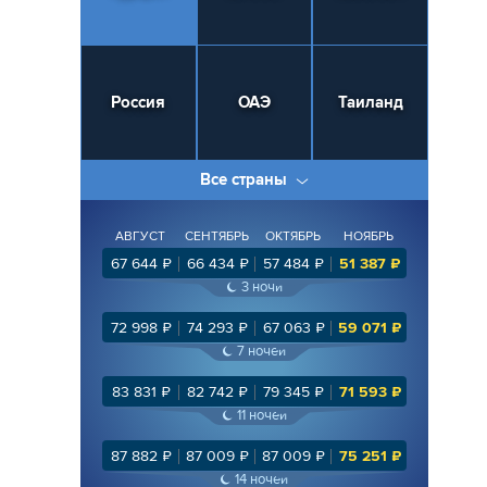
Россия
ОАЭ
Таиланд
Все страны
АВГУСТ
СЕНТЯБРЬ
ОКТЯБРЬ
НОЯБРЬ
67 644
₽
66 434
₽
57 484
₽
51 387
₽
3
ночи
72 998
₽
74 293
₽
67 063
₽
59 071
₽
7
ночей
83 831
₽
82 742
₽
79 345
₽
71 593
₽
11
ночей
87 882
₽
87 009
₽
87 009
₽
75 251
₽
14
ночей