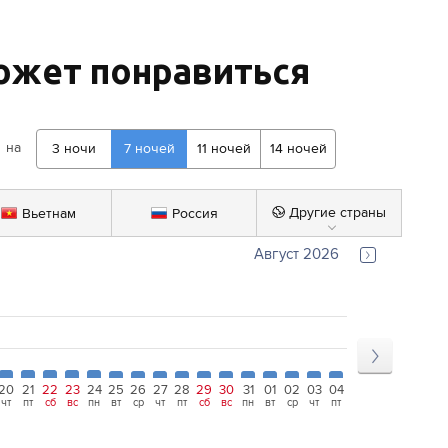
ожет понравиться
на
3
ночи
7
ночей
11
ночей
14
ночей
Вьетнам
Россия
Другие страны
Август 2026
20
21
22
23
24
25
26
27
28
29
30
31
01
02
03
04
05
06
07
чт
пт
сб
вс
пн
вт
ср
чт
пт
сб
вс
пн
вт
ср
чт
пт
сб
вс
пн