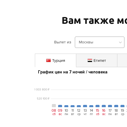
Вам также м
Вылет из
Москвы
Турция
Египет
График цен на 
7
ночей
 / человека
1 003 800
₽
520 100
₽
08
09
10
11
12
13
14
15
16
17
18
19
сб
вс
пн
вт
ср
чт
пт
сб
вс
пн
вт
ср