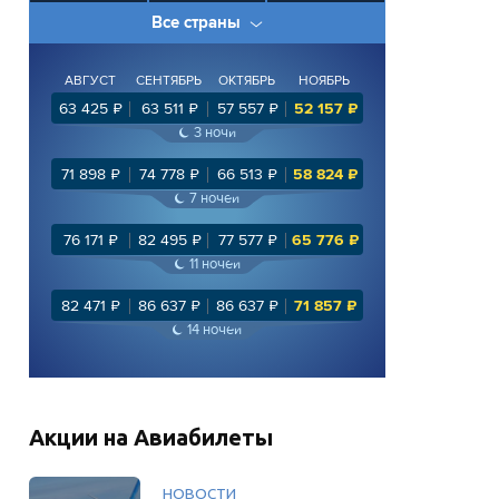
Все страны
АВГУСТ
СЕНТЯБРЬ
ОКТЯБРЬ
НОЯБРЬ
63 425
₽
63 511
₽
57 557
₽
52 157
₽
3
ночи
71 898
₽
74 778
₽
66 513
₽
58 824
₽
7
ночей
76 171
₽
82 495
₽
77 577
₽
65 776
₽
11
ночей
82 471
₽
86 637
₽
86 637
₽
71 857
₽
14
ночей
Акции на Авиабилеты
НОВОСТИ