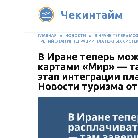
Перейти
Чекинтайм
к
содержанию
ГЛАВНАЯ
»
НОВОСТИ
»
В ИРАНЕ ТЕПЕРЬ М
ТРЕТИЙ ЭТАП ИНТЕГРАЦИИ ПЛАТЁЖНЫХ СИСТЕМ.
В Иране теперь мож
картами «Мир» — т
этап интеграции пл
Новости туризма от 