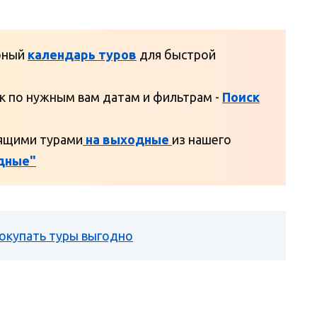
бный
календарь туров
для быстрой
к по нужным вам датам и фильтрам -
Поиск
рящими турами
на выходные
из нашего
дные"
покупать туры выгодно